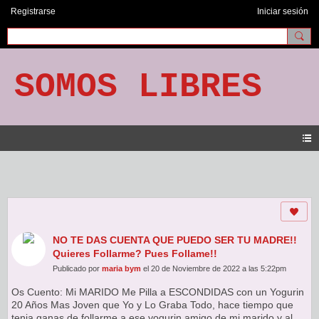
Registrarse
Iniciar sesión
SOMOS LIBRES
Contactos
NO TE DAS CUENTA QUE PUEDO SER TU MADRE!!
Quieres Follarme? Pues Follame!!
Publicado por
maria bym
el 20 de Noviembre de 2022 a las 5:22pm
Os Cuento: Mi MARIDO Me Pilla a ESCONDIDAS con un Yogurin
20 Años Mas Joven que Yo y Lo Graba Todo, hace tiempo que
tenia ganas de follarme a ese yogurin amigo de mi marido y al