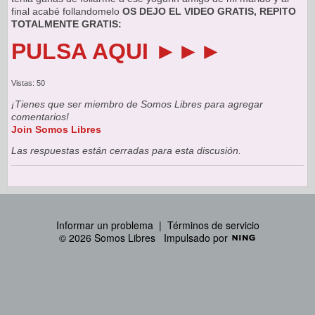
final acabé follandomelo
OS DEJO EL VIDEO GRATIS, REPITO
TOTALMENTE GRATIS:
PULSA AQUI ►►►
Vistas: 50
¡Tienes que ser miembro de Somos Libres para agregar
comentarios!
Join Somos Libres
Las respuestas están cerradas para esta discusión.
Informar un problema
|
Términos de servicio
© 2026 Somos Libres
Impulsado por